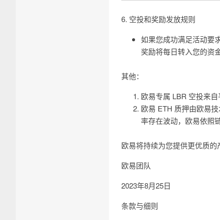
6. 空投和奖励发放规则
如果您成功满足活动要求
奖励将每日转入您的资
其他：
欧易专属 LBR 空投来
欧易 ETH 质押由欧
率存在波动，欧易依照
欧易将持续为您提供更优质的
欧易团队
2023年8月25日
条款与细则