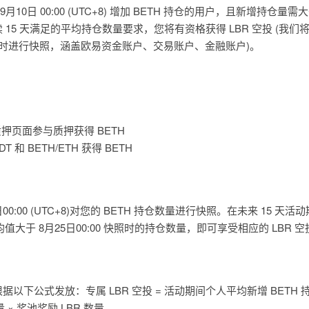
23年9月10日 00:00 (UTC+8) 增加 BETH 持仓的用户，且新增持仓量需大
 15 天满足的平均持仓数量要求，您将有资格获得 LBR 空投 (我们
不定时进行快照，涵盖欧易资金账户、交易账户、金融账户)。
 质押页面参与质押获得 BETH
T 和 BETH/ETH 获得 BETH
日00:00 (UTC+8)对您的 BETH 持仓数量进行快照。在未来 15 天
均值大于 8月25日00:00 快照时的持仓数量，即可享受相应的 LBR 
以下公式发放：专属 LBR 空投 = 活动期间个人平均新增 BETH 持仓
 × 奖池奖励 LBR 数量