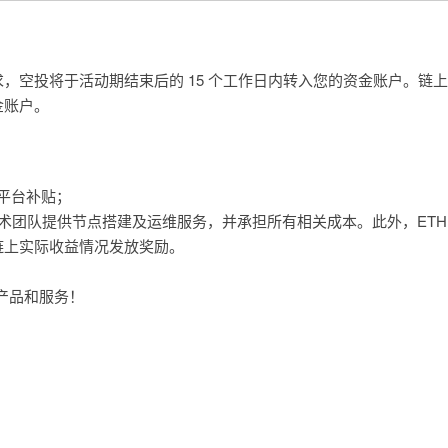
，空投将于活动期结束后的 15 个工作日内转入您的资金账户。链上 
金账户。
自平台补贴；
易技术团队提供节点搭建及运维服务，并承担所有相关成本。此外，ETH
链上实际收益情况发放奖励。
产品和服务！