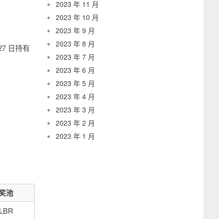
2023 年 11 月
2023 年 10 月
2023 年 9 月
2023 年 8 月
27 日持有
2023 年 7 月
2023 年 6 月
2023 年 5 月
2023 年 4 月
2023 年 3 月
2023 年 2 月
2023 年 1 月
奖池
LBR