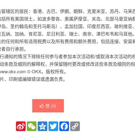
。
法管辖区的居民：香港、古巴、伊朗、朝鲜、克里米亚、苏丹、马来
包括所有美国领土，如波多黎各、美属萨摩亚、关岛、北部马里亚纳
伊岛、圣约翰岛和圣托马斯岛）、孟加拉国、印度尼西亚、玻利维亚
茨瓦纳、加纳、肯尼亚、尼日利亚、瑞士、南非、津巴布韦和马耳他
关的任何和所有适用税费以及所有费用和额外费用，包括连接、安装和
收者自行承担。
不另行通知的情况下排除任何参与者参加本次活动和/或取消本次活动的
次活动条款及细则的解释权，并保留随时更改或修改这些条款及细则的
.okx.com © OKX。版权所有。
、图片、印刷或编辑错误或遗漏负责。
赞 (
0
)
Sina
WeChat
Qzone
Twitter
Facebook
Copy
Weibo
Link