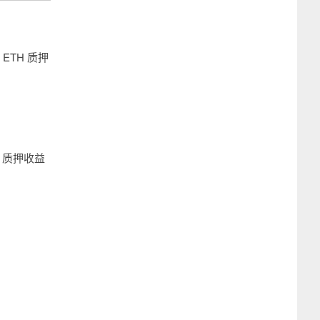
ETH 质押
 质押收益