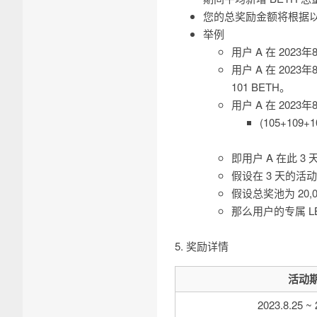
您的总奖励金额将根据以下
举例
用户 A 在 2023年
用户 A 在 2023
101 BETH。
用户 A 在 202
(105+109+10
即用户 A 在此 3 
假设在 3 天的活动
假设总奖池为 20,0
那么用户的专属 LBR 空
5. 奖励详情
活动
2023.8.25 ~ 